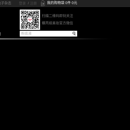
我的购物袋
0
件
0
元
电子杂志
/
登录
注册
扫描二维码即刻关注
蝶芮娅美妆官方微信
验