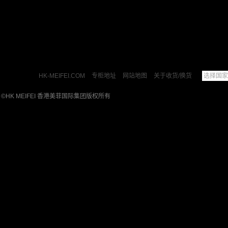
HK-MEIFEI.COM
专柜地址
网站地图
关于收货/换货
选择国家
1 ©HK MEIFEI 香港美菲国际集团版权所有